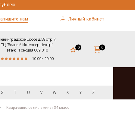
рублей
апишите нам
Личный кабинет
Ленинградское шоссе д.58 стр.7,
ТЦ "Водный Интерьер Центр",
0
0
этаж -1 секция 009-010
10:00 - 20:00
S
T
U
V
W
X
Y
Z
Кварц-виниловый ламинат 34 класс