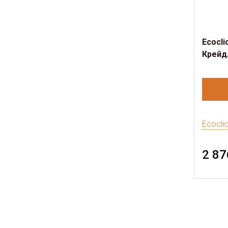
Ecocli
Крейд
Ecocli
2 87