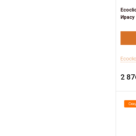
Ecocli
Ирасу
Ecocli
2 87
Ски