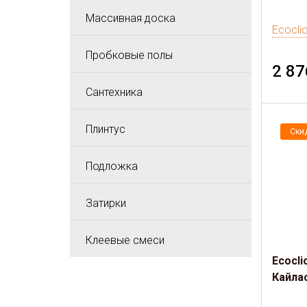
Массивная доска
Ecocli
Пробковые полы
2 87
Сантехника
Плинтус
Ски
Подложка
Затирки
Клеевые смеси
Ecocli
Кайла