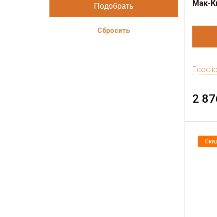
Мак-К
Сбросить
Ecocli
2 87
Ски