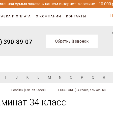
альная сумма заказа в нашем интернет-магазине - 10 000 
Н
ТАВКА И ОПЛАТА
О КОМПАНИИ
КОНТАКТЫ
) 390-89-07
Обратный звонок
I
J
K
L
M
N
O
P
Q
R
Ecoclick (Южная Корея)
ECOSTONE (34 класс, замковый)
минат 34 класс