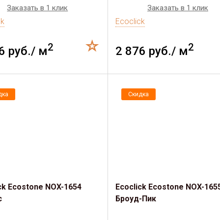
Заказать в 1 клик
Заказать в 1 клик
ck
Ecoclick
2
2
6 руб./ м
2 876 руб./ м
дка
Скидка
ck Ecostone NOX-1654
Ecoclick Ecostone NOX-165
с
Броуд-Пик