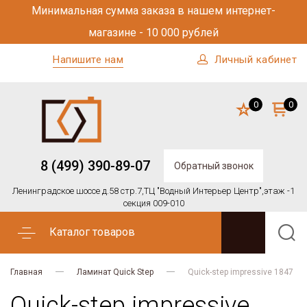
Минимальная сумма заказа в нашем интернет-
магазине - 10 000 рублей
Напишите нам
Личный кабинет
0
0
8 (499) 390-89-07
Обратный звонок
Ленинградское шоссе д.58 стр.7,
ТЦ "Водный Интерьер Центр",
этаж -1
секция 009-010
Каталог товаров
Главная
Ламинат Quick Step
Quick-step impressive 1847
Quick-step impressive