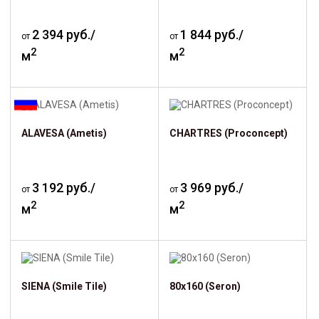
2 394 руб./
1 844 руб./
от
от
2
2
м
м
ALAVESA (Ametis)
CHARTRES (Proconcept)
3 192 руб./
3 969 руб./
от
от
2
2
м
м
SIENA (Smile Tile)
80х160 (Seron)