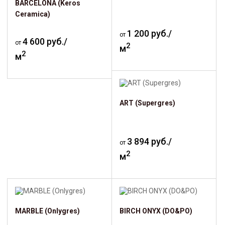
BARCELONA (Keros
Ceramica)
1 200 руб./
от
4 600 руб./
от
2
м
2
м
ART (Supergres)
3 894 руб./
от
2
м
MARBLE (Onlygres)
BIRCH ONYX (DO&PO)