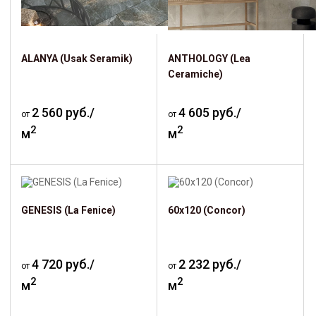
ALANYA (Usak Seramik)
ANTHOLOGY (Lea
Ceramiche)
2 560 руб./
4 605 руб./
от
от
2
2
м
м
GENESIS (La Fenice)
60х120 (Concor)
4 720 руб./
2 232 руб./
от
от
2
2
м
м