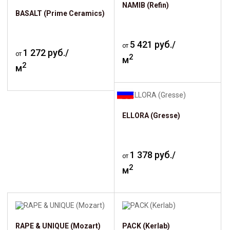
NAMIB (Refin)
BASALT (Prime Ceramics)
5 421 руб./
от
1 272 руб./
от
2
м
2
м
ELLORA (Gresse)
1 378 руб./
от
2
м
RAPE & UNIQUE (Mozart)
PACK (Kerlab)