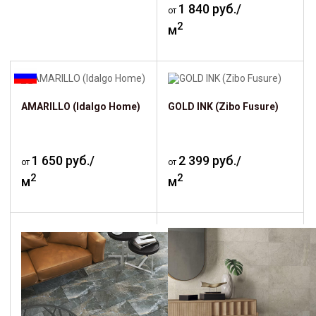
1 840 руб./
от
2
м
AMARILLO (Idalgo Home)
GOLD INK (Zibo Fusure)
1 650 руб./
2 399 руб./
от
от
2
2
м
м