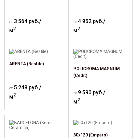
3 564 руб./
4 952 руб./
от
от
2
2
м
м
ARENTA (Bestile)
POLICROMA MAGNUM
(Cedit)
5 248 руб./
от
9 590 руб./
от
2
м
2
м
60х120 (Empero)