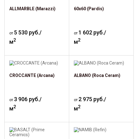
ALLMARBLE (Marazzi)
60х60 (Pardis)
5 530 руб./
1 602 руб./
от
от
2
2
м
м
CROCCANTE (Arcana)
ALBANO (Roca Ceram)
3 906 руб./
2 975 руб./
от
от
2
2
м
м