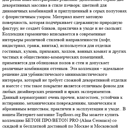
декоративных массива в стиле пэчворк: цветной для
динамичных комбинаций и приглушенный в серых полутонах
с флористичным узором. Материал имеет матовую
поверхность, которая подчёркивает сдержанную природную
фактуру, не создаёт бликов, практична в уходе и не скользит.
Коллекция гармонично вписывается в современные
интерьеры различной стилевой направленности (лофт,
индастриал, гранж, винтаж), используется для отделки
гостиных, кухонь, прихожих, холлов, ванных комнат и других
частных и общественно-коммерческих помещений,
применяется для облицовки полов и стен и допускает
различные комбинации оттенков. Эта коллекция – идеальное
решение для урбанистического минималистического
интерьера, который не требует сложной декоративной отделки
и вместе с тем такое покрытие является отличным фоном для
любых дизайнерских решений и ярких экспериментов.
Данный керамогранит очень прочен, влагостоек, устойчив к
истиранию, механическим повреждениям, химическим и
абразивным веществам, практичен в эксплуатации и уходе.. В
нашем Интернет-магазине Topfloors.org Вы можете купить
коллекцию БЕТОН ПРО/BETON PRO (Alma Ceramica) со
скидкой и бесплатной доставкой по Москве и Московской