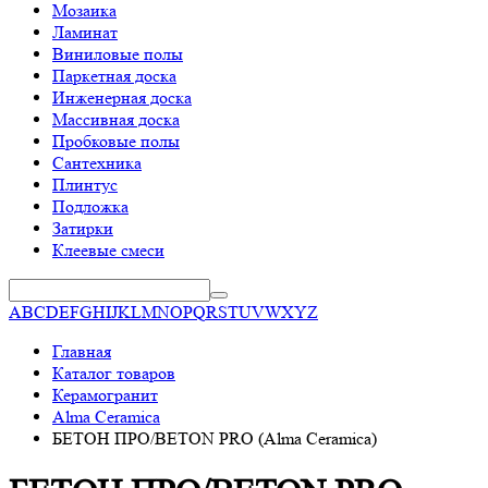
Мозаика
Ламинат
Виниловые полы
Паркетная доска
Инженерная доска
Массивная доска
Пробковые полы
Сантехника
Плинтус
Подложка
Затирки
Клеевые смеси
A
B
C
D
E
F
G
H
I
J
K
L
M
N
O
P
Q
R
S
T
U
V
W
X
Y
Z
Главная
Каталог товаров
Керамогранит
Alma Ceramica
БЕТОН ПРО/BETON PRO (Alma Ceramica)