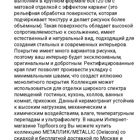
выполнен в крупном формате 60х120 см с
матовой отделкой с эффектом карвинг (это
рельефная обработка поверхности, которая
подчёркивает текстуру и делает рисунок более
объёмным). Такая поверхность обладает высокой
сопротивляемостью к скольжению, имеет
естественный и натуральный вид, подходящий для
создания стильных и современных интерьеров.
Покрытие имеет много вариантов рисунка,
поэтому ваш интерьер будет эксклюзивным,
оригинальным и добротным. Ректифицированные
края плит позволят произвести укладку с
минимальными швами, что создаст иллюзию
монолитного покрытия. Коллекция может
использоваться для отделки широкого спектра
помещений: гостиных, кухонь, холлов, ванных
комнат, прихожих. Данный керамогранит устойчив
к высоким нагрузкам, механическим и
химическим воздействиям, влаге, температурным
перепадам и ультрафиолету. В нашем Интернет-
магазине Topfloors.org Вы можете купить
коллекцию МЕТАЛЛИК/METALLIC (Delacora) со
скидкой и бесплатной доставкой по Москве и