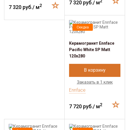
2
7 320 руб./ м
2
7 320 руб./ м
Скидка
Керамогранит Ennface
Pacific White SP Matt
120x280
В корзину
Заказать в 1 клик
Ennface
2
7 720 руб./ м