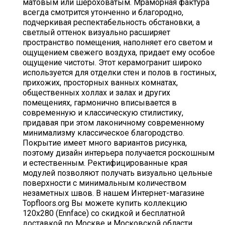
матовым или шероховатым. Мраморная фактура
всегда смотрится утонченно и благородно,
подчеркивая респектабельность обстановки, а
светлый оттенок визуально расширяет
пространство помещения, наполняет его светом и
ощущением свежего воздуха, придает ему особое
ощущение чистоты. Этот керамогранит широко
используется для отделки стен и полов в гостиных,
прихожих, просторных ванных комнатах,
общественных холлах и залах и других
помещениях, гармонично вписывается в
современную и классическую стилистику,
придавая при этом лаконичному современному
минимализму классическое благородство.
Покрытие имеет много вариантов рисунка,
поэтому дизайн интерьера получается роскошным
и естественным. Ректифицированные края
модулей позволяют получать визуально цельные
поверхности с минимальным количеством
незаметных швов. В нашем Интернет-магазине
Topfloors.org Вы можете купить коллекцию
120х280 (Ennface) со скидкой и бесплатной
доставкой по Москве и Московской области.