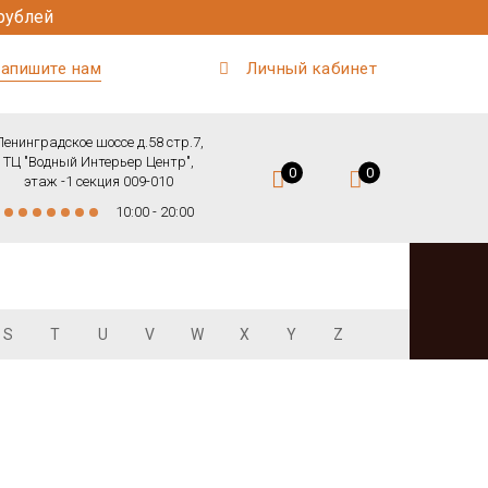
рублей
апишите нам
Личный кабинет
Ленинградское шоссе д.58 стр.7,
ТЦ "Водный Интерьер Центр",
0
0
этаж -1 секция 009-010
10:00 - 20:00
S
T
U
V
W
X
Y
Z