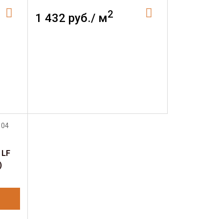
2
1 432 руб./ м
 LF
)