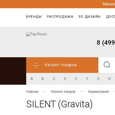
Миним
БРЕНДЫ
РАСПРОДАЖА
3D ДИЗАЙН
ДОС
8 (499
Каталог товаров
A
B
C
D
E
F
G
H
Главная
Каталог товаров
Керамогранит
SILENT (Gravita)