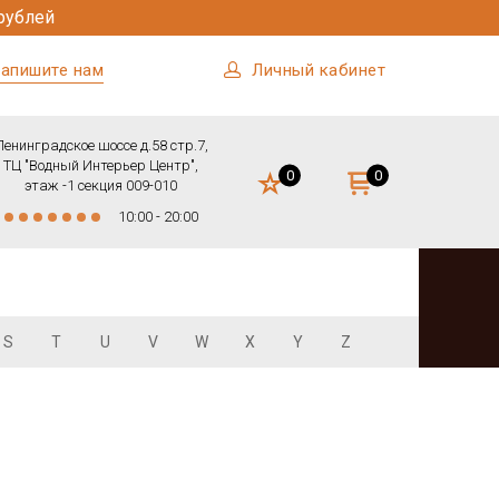
рублей
апишите нам
Личный кабинет
Ленинградское шоссе д.58 стр.7,
ТЦ "Водный Интерьер Центр",
0
0
этаж -1 секция 009-010
10:00 - 20:00
S
T
U
V
W
X
Y
Z