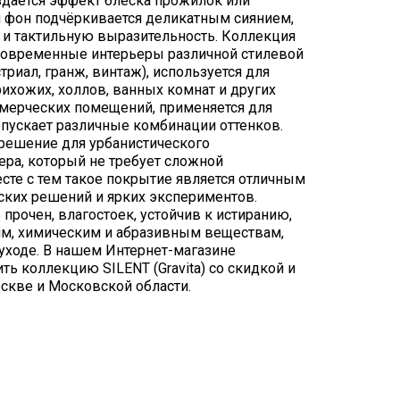
здаётся эффект блеска прожилок или
й фон подчёркивается деликатным сиянием,
 и тактильную выразительность. Коллекция
современные интерьеры различной стилевой
триал, гранж, винтаж), используется для
рихожих, холлов, ванных комнат и других
мерческих помещений, применяется для
опускает различные комбинации оттенков.
 решение для урбанистического
ера, который не требует сложной
сте с тем такое покрытие является отличным
ких решений и ярких экспериментов.
прочен, влагостоек, устойчив к истиранию,
м, химическим и абразивным веществам,
 уходе. В нашем Интернет-магазине
ить коллекцию SILENT (Gravita) со скидкой и
скве и Московской области.