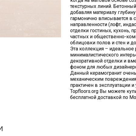
когда на матовой основе со
текстурных линий. Бетонны
добавляя материалу глубину
гармонично вписывается в 
направленности (лофт, индас
отделки гостиных, кухонь, п
частных и общественно-ком
облицовки полов и стен и д
Эта коллекция – идеальное
минималистического интерь
декоративной отделки и вме
фоном для любых дизайнерс
Данный керамогранит очень 
механическим повреждения
практичен в эксплуатации и
Topfloors.org Вы можете куп
бесплатной доставкой по Мо
и