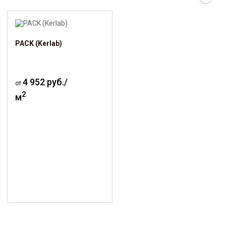
PACK (Kerlab)
4 952 руб./
от
2
м