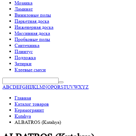
Мозаика
Ламинат
Виниловые полы
Паркетная доска
Инженерная доска
Массивная доска
Пробковые полы
Сантехника
Плинтус
Подложка
Затирки
Клеевые смеси
A
B
C
D
E
F
G
H
I
J
K
L
M
N
O
P
Q
R
S
T
U
V
W
X
Y
Z
Главная
Каталог товаров
Керамогранит
Kutahya
ALBATROS (Kutahya)