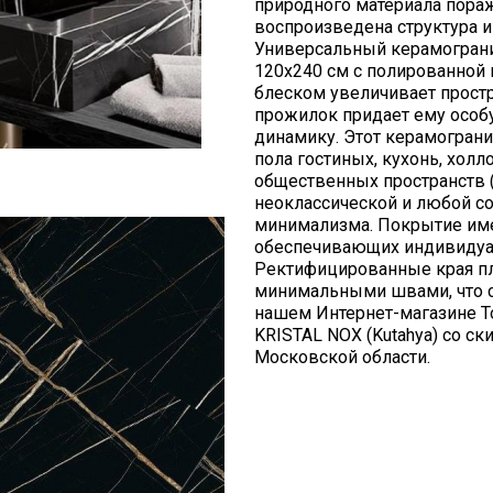
природного материала пора
воспроизведена структура и
Универсальный керамограни
120х240 см с полированной
блеском увеличивает простр
прожилок придает ему особ
динамику. Этот керамограни
пола гостиных, кухонь, холл
общественных пространств 
неоклассической и любой со
минимализма. Покрытие име
обеспечивающих индивидуа
Ректифицированные края пл
минимальными швами, что с
нашем Интернет-магазине T
KRISTAL NOX (Kutahya) со с
Московской области.