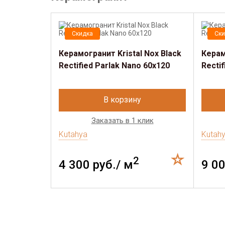
Скидка
Ски
Керамогранит Kristal Nox Black
Керам
Rectified Parlak Nano 60х120
Recti
В корзину
Заказать в 1 клик
Kutahya
Kutah
2
4 300 руб./ м
9 00