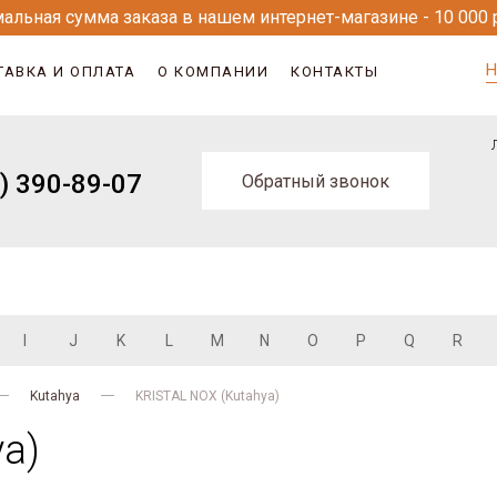
альная сумма заказа в нашем интернет-магазине - 10 000 
Н
ТАВКА И ОПЛАТА
О КОМПАНИИ
КОНТАКТЫ
) 390-89-07
Обратный звонок
I
J
K
L
M
N
O
P
Q
R
Kutahya
KRISTAL NOX (Kutahya)
a)