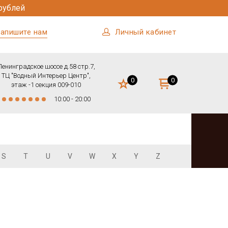
рублей
апишите нам
Личный кабинет
Ленинградское шоссе д.58 стр.7,
ТЦ "Водный Интерьер Центр",
0
0
этаж -1 секция 009-010
10:00 - 20:00
S
T
U
V
W
X
Y
Z