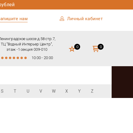
рублей
апишите нам
Личный кабинет
Ленинградское шоссе д.58 стр.7,
ТЦ "Водный Интерьер Центр",
0
0
этаж -1 секция 009-010
10:00 - 20:00
S
T
U
V
W
X
Y
Z