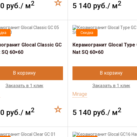
2
2
0 руб./ м
5 140 руб./ м
дка
Скидка
огранит Glocal Classic GC
Керамогранит Glocal Type 
t SQ 60×60
Nat SQ 60×60
В корзину
В корзину
Заказать в 1 клик
Заказать в 1 клик
e
Mirage
2
2
0 руб./ м
5 140 руб./ м