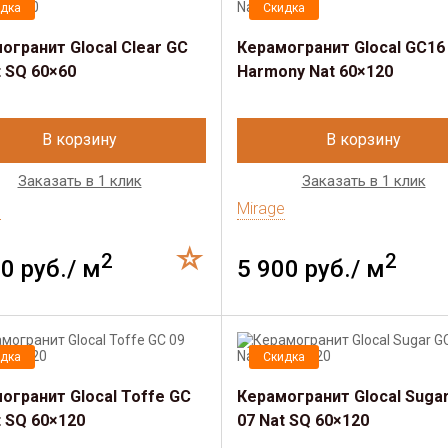
дка
Скидка
огранит Glocal Clear GC
Керамогранит Glocal GC16
t SQ 60×60
Harmony Nat 60×120
В корзину
В корзину
Заказать в 1 клик
Заказать в 1 клик
e
Mirage
2
2
0 руб./ м
5 900 руб./ м
дка
Скидка
огранит Glocal Toffe GC
Керамогранит Glocal Suga
t SQ 60×120
07 Nat SQ 60×120