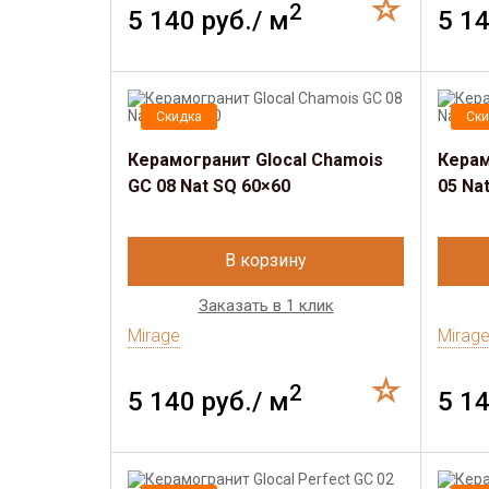
2
5 140 руб./ м
5 14
Скидка
Ски
Керамогранит Glocal Chamois
Керам
GC 08 Nat SQ 60×60
05 Na
В корзину
Заказать в 1 клик
Mirage
Mirag
2
5 140 руб./ м
5 14