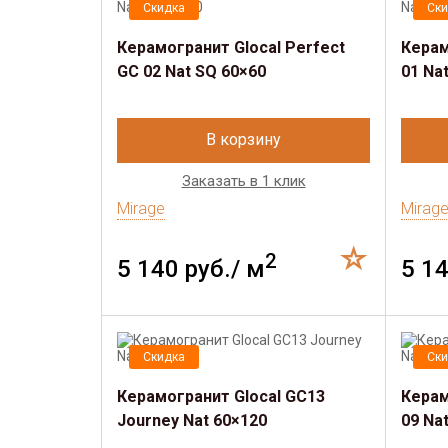
Скидка
Ски
Керамогранит Glocal Perfect
Керам
GC 02 Nat SQ 60×60
01 Na
В корзину
Заказать в 1 клик
Mirage
Mirag
2
5 140 руб./ м
5 14
Скидка
Ски
Керамогранит Glocal GC13
Керам
Journey Nat 60×120
09 Na