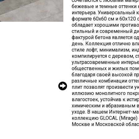
сочетаются с любыми матери
бежевые и темные оттенки 
интерьера. Универсальный 
формате 60х60 см и 60х120 
обладает хорошими противо
стильный и современный диз
фактурой бетона является о
день. Коллекция отлично в
стиле лофт, минимализм, ин
компилируется с деревом, с
ультрасовременные интерьер
общественных и жилых поме
благодаря своей высокой пр
различные комбинации отте
плит позволят произвести у
иллюзию монолитного покры
влагостоек, устойчив к ист
химическим и абразивным в
уходе. В нашем Интернет-ма
коллекцию GLOCAL (Mirage) 
Москве и Московской облас