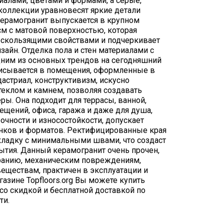
алами, цветами и формами, а серые,
коллекции уравновесят яркие детали
керамогранит выпускается в крупном
см с матовой поверхностью, которая
скользящими свойствами и подчеркивает
айн. Отделка пола и стен материалами с
дним из основных трендов на сегодняшний
писывается в помещения, оформленные в
дастриал, конструктивизм, искусно
теклом и камнем, позволяя создавать
ы. Она подходит для террасы, ванной,
щений, офиса, гаража и даже для душа,
очности и износостойкости, допускает
нков и форматов. Ректифицированные края
кладку с минимальными швами, что создаст
тия. Данный керамогранит очень прочен,
иранию, механическим повреждениям,
еществам, практичен в эксплуатации и
газине Topfloors.org Вы можете купить
со скидкой и бесплатной доставкой по
ти.