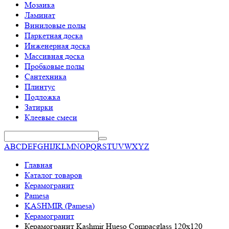
Мозаика
Ламинат
Виниловые полы
Паркетная доска
Инженерная доска
Массивная доска
Пробковые полы
Сантехника
Плинтус
Подложка
Затирки
Клеевые смеси
A
B
C
D
E
F
G
H
I
J
K
L
M
N
O
P
Q
R
S
T
U
V
W
X
Y
Z
Главная
Каталог товаров
Керамогранит
Pamesa
KASHMIR (Pamesa)
Керамогранит
Керамогранит Kashmir Hueso Compacglass 120x120