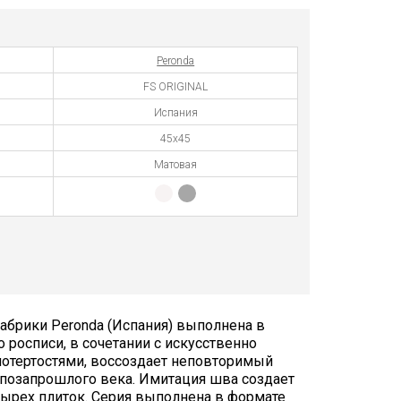
Peronda
FS ORIGINAL
Испания
45x45
Матовая
абрики Peronda (Испания) выполнена в
 росписи, в сочетании с искусственно
отертостями, воссоздает неповторимый
 позапрошлого века. Имитация шва создает
ырех плиток. Серия выполнена в формате