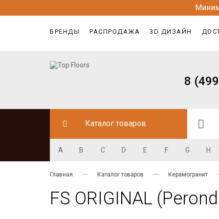
Миним
БРЕНДЫ
РАСПРОДАЖА
3D ДИЗАЙН
ДОС
8 (499
Каталог товаров
A
B
C
D
E
F
G
H
Главная
Каталог товаров
Керамогранит
FS ORIGINAL (Perond