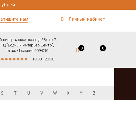
рублей
апишите нам
Личный кабинет
Ленинградское шоссе д.58 стр.7,
ТЦ "Водный Интерьер Центр",
0
0
этаж -1 секция 009-010
10:00 - 20:00
S
T
U
V
W
X
Y
Z