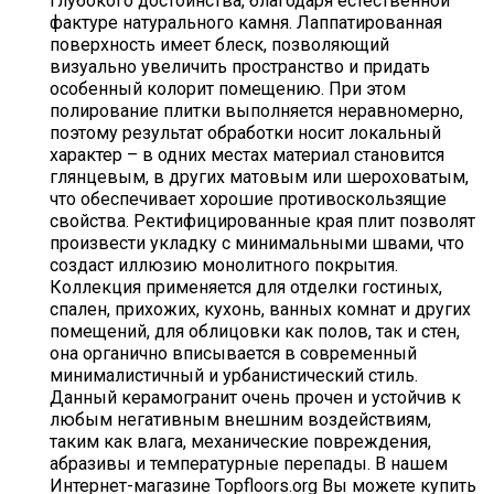
глубокого достоинства, благодаря естественной
фактуре натурального камня. Лаппатированная
поверхность имеет блеск, позволяющий
визуально увеличить пространство и придать
особенный колорит помещению. При этом
полирование плитки выполняется неравномерно,
поэтому результат обработки носит локальный
характер – в одних местах материал становится
глянцевым, в других матовым или шероховатым,
что обеспечивает хорошие противоскользящие
свойства. Ректифицированные края плит позволят
произвести укладку с минимальными швами, что
создаст иллюзию монолитного покрытия.
Коллекция применяется для отделки гостиных,
спален, прихожих, кухонь, ванных комнат и других
помещений, для облицовки как полов, так и стен,
она органично вписывается в современный
минималистичный и урбанистический стиль.
Данный керамогранит очень прочен и устойчив к
любым негативным внешним воздействиям,
таким как влага, механические повреждения,
абразивы и температурные перепады. В нашем
Интернет-магазине Topfloors.org Вы можете купить