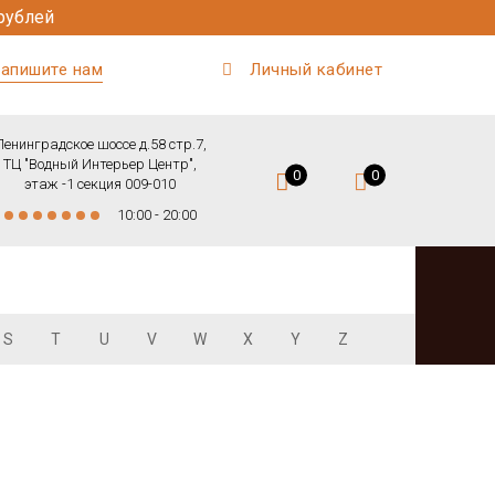
рублей
апишите нам
Личный кабинет
Ленинградское шоссе д.58 стр.7,
ТЦ "Водный Интерьер Центр",
0
0
этаж -1 секция 009-010
10:00 - 20:00
S
T
U
V
W
X
Y
Z