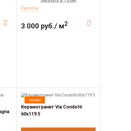
Заказать в 1 клик
Piemme
2
3 000 руб./ м
Скидка
Керамогранит Via Condotti
agna
60х119.5