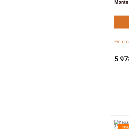
Monte
Piemm
5 97
Ски