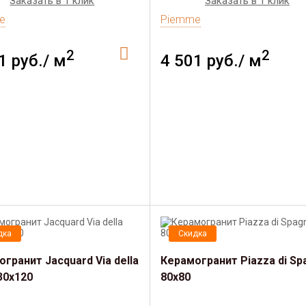
Заказать в 1 клик
Заказать в 1 клик
e
Piemme
2
2
1 руб./ м
4 501 руб./ м
дка
Скидка
гранит Jacquard Via della
Керамогранит Piazza di Sp
30х120
80х80