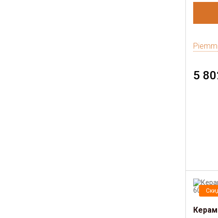
Piemm
5 80
Ски
Керам