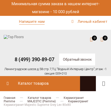
Минимальная сумма заказа в нашем интернет-
магазине - 10 000 рублей
Напишите нам
Личный кабинет
0
0
8 (499) 390-89-07
Обратный звонок
Ленинградское шоссе д.58 стр.7,
ТЦ "Водный Интерьер Центр",
этаж -1
секция 009-010
Каталог товаров
Главная
Каталог товаров
Керамогранит
Piemme
MAJESTIC (Piemme)
Керамогранит
Керамогранит Majestic Supreme Grey Lev 80х80