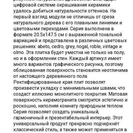
цифровой системе окрашивания керамики
удалось добиться натуральности оттенков. На
первый взгляд модули не отличишь от среза
натурального дерева с его плавными линиями и
цветовыми переходами. Серия выполнена в
формате 20.5х147.5 см с выраженной тональной
вариацией и представлена в различных цветовых
решениях: abeto, cedro, grey, nogal, roble, vintage и
olmo. Эта плитка будет уместна не только на полу,
но и в оформлении стен. Каждый артикул имеет
много вариантов графического рисунка, поэтому
облицованная поверхность становится неотличима
от настоящего деревянного пола.
Ректифицированные края плит позволят
произвести укладку с минимальными швами, что
создаст иллюзию монолитного покрытия. Матовая
поверхность керамогранита смотрится эстетично и
роскошно, наполняя комнату природным теплом.
Серия позволяет создать уникальный,
гармоничный и презентабельный интерьер. Этот
универсальный продукт прекрасно подчеркнёт
классический стиль, а также может применяться в