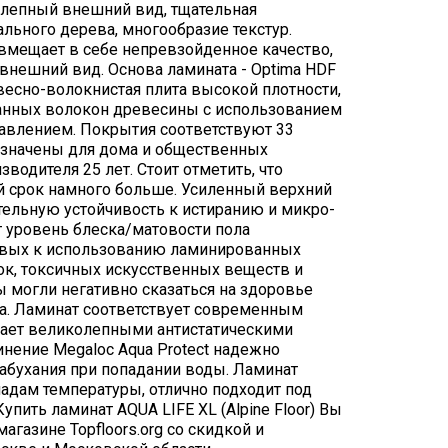
лепный внешний вид, тщательная
ального дерева, многообразие текстур.
вмещает в себе непревзойденное качество,
внешний вид. Основа ламината - Optima HDF
ревесно-волокнистая плита высокой плотности,
анных волокон древесины с использованием
авлением. Покрытия соответствуют 33
азначены для дома и общественных
водителя 25 лет. Стоит отметить, что
 срок намного больше. Усиленный верхний
тельную устойчивость к истиранию и микро-
т уровень блеска/матовости пола
овых к использованию ламинированных
ок, токсичных искусственных веществ и
 могли негативно сказаться на здоровье
ла. Ламинат соответствует современным
ает великолепными антистатическими
нение Megaloc Aqua Protect надежно
абухания при попадании воды. Ламинат
падам температуры, отлично подходит под
Купить ламинат AQUA LIFE XL (Alpine Floor) Вы
газине Topfloors.org со скидкой и