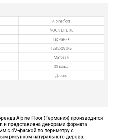
Alpine floor
AQUA LIFE XL
Германия
1285х280х8
Матовая
33 класс
Дерево
ренда Alpine Floor (Германия) производится
en и представлена декорами формата
мм с 4V-фаской по периметру с
ым рисунком натурального дерева.