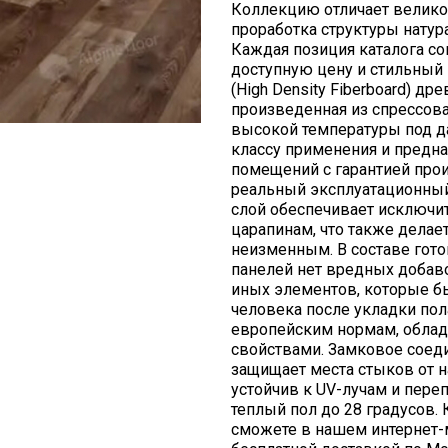
Коллекцию отличает велико
проработка структуры натур
Каждая позиция каталога со
доступную цену и стильный 
(High Density Fiberboard) д
произведенная из спрессов
высокой температуры под д
классу применения и предн
помещений с гарантией произ
реальный эксплуатационный
слой обеспечивает исключи
царапинам, что также делае
неизменным. В составе гот
панелей нет вредных добав
иных элементов, которые бы
человека после укладки по
европейским нормам, облад
свойствами. Замковое соеди
защищает места стыков от н
устойчив к UV-лучам и пере
теплый пол до 28 градусов. 
сможете в нашем интернет-ма