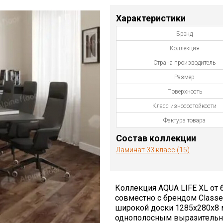
Характеристики
Бренд
Коллекция
Страна производитель
Размер
Поверхность
Класс износостойкости
Фактура товара
Состав коллекции
Ламинат 33 класс (15)
Коллекция AQUA LIFE XL от б
совместно с брендом Class
широкой доски 1285х280x8 
однополосным выразительн