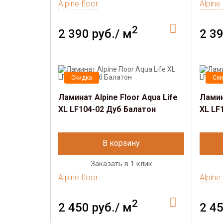
Alpine floor
Alpine 
2
2 390 руб./ м
2 39
Скидка
Ски
Ламинат Alpine Floor Aqua Life
Ламин
XL LF104-02 Дуб Балатон
XL LF
В корзину
Заказать в 1 клик
Alpine floor
Alpine 
2
2 450 руб./ м
2 45