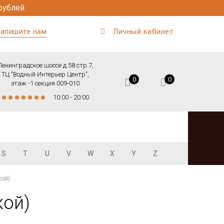
рублей
апишите нам
Личный кабинет
Ленинградское шоссе д.58 стр.7,
ТЦ "Водный Интерьер Центр",
0
0
этаж -1 секция 009-010
10:00 - 20:00
S
T
U
V
W
X
Y
Z
кой)
кой)