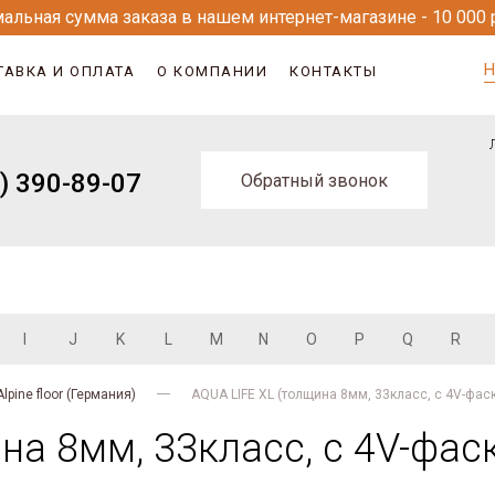
альная сумма заказа в нашем интернет-магазине - 10 000 
Н
ТАВКА И ОПЛАТА
О КОМПАНИИ
КОНТАКТЫ
) 390-89-07
Обратный звонок
I
J
K
L
M
N
O
P
Q
R
Alpine floor (Германия)
AQUA LIFE XL (толщина 8мм, 33класс, с 4V-фас
на 8мм, 33класс, с 4V-фас