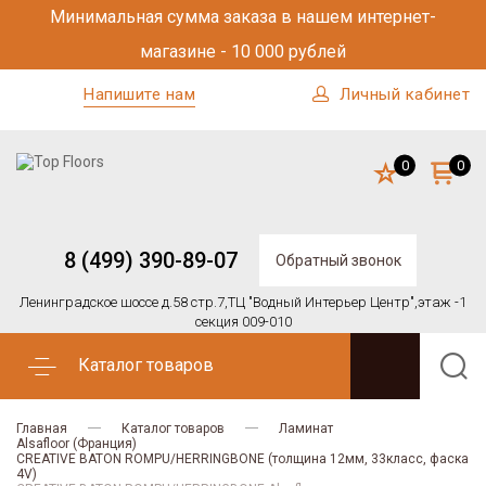
Минимальная сумма заказа в нашем интернет-
магазине - 10 000 рублей
Напишите нам
Личный кабинет
0
0
8 (499) 390-89-07
Обратный звонок
Ленинградское шоссе д.58 стр.7,
ТЦ "Водный Интерьер Центр",
этаж -1
секция 009-010
Каталог товаров
Главная
Каталог товаров
Ламинат
Alsafloor (Франция)
CREATIVE BATON ROMPU/HERRINGBONE (толщина 12мм, 33класс, фаска
4V)