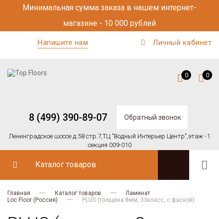
Минимальная сумма заказа в нашем интернет-
магазине - 10 000 рублей
Напишите нам
Личный кабинет
0
0
8 (499) 390-89-07
Обратный звонок
Ленинградское шоссе д.58 стр.7,
ТЦ "Водный Интерьер Центр",
этаж -1
секция 009-010
Каталог товаров
Главная
Каталог товаров
Ламинат
Loc Floor (Россия)
PLUS (толщина 8мм, 33класс, с фаской)