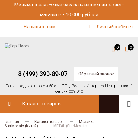
Минимальная сумма заказа в нашем интернет-
магазине - 10 000 рублей
Напишите нам
Личный кабинет
0
0
8 (499) 390-89-07
Обратный звонок
Ленинградское шоссе д.58 стр.7,
ТЦ "Водный Интерьер Центр",
этаж -1
секция 009-010
Каталог товаров
Главная
Каталог товаров
Мозаика
StarMosaic (Китай)
METAL (StarMosaic)