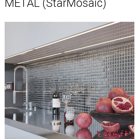
METAL (StarMosaic)