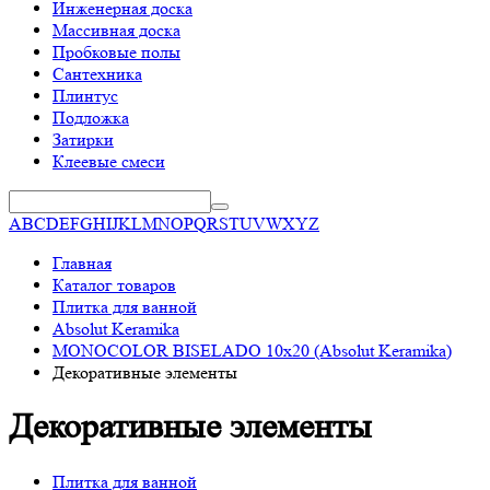
Инженерная доска
Массивная доска
Пробковые полы
Сантехника
Плинтус
Подложка
Затирки
Клеевые смеси
A
B
C
D
E
F
G
H
I
J
K
L
M
N
O
P
Q
R
S
T
U
V
W
X
Y
Z
Главная
Каталог товаров
Плитка для ванной
Absolut Keramika
MONOCOLOR BISELADO 10x20 (Absolut Keramika)
Декоративные элементы
Декоративные элементы
Плитка для ванной