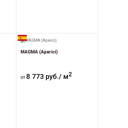
MAGMA (Aparici)
2
8 773 руб./ м
от