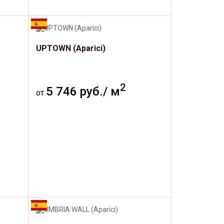
UPTOWN (Aparici)
2
5 746 руб./ м
от