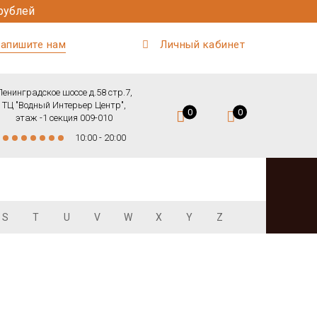
рублей
апишите нам
Личный кабинет
Ленинградское шоссе д.58 стр.7,
ТЦ "Водный Интерьер Центр",
0
0
этаж -1 секция 009-010
10:00 - 20:00
S
T
U
V
W
X
Y
Z