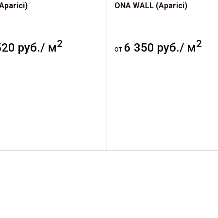
Aparici)
ONA WALL (Aparici)
2
2
520 руб./ м
6 350 руб./ м
от