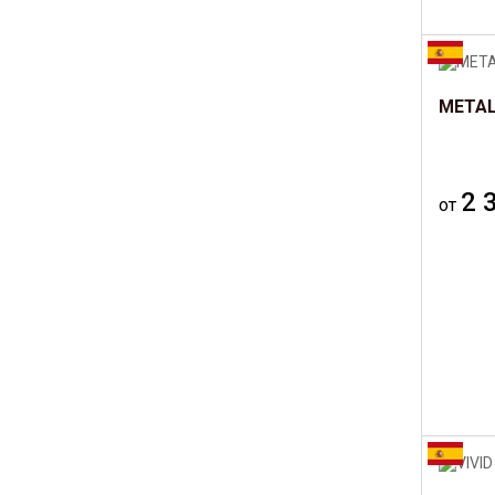
METALL
2 
от