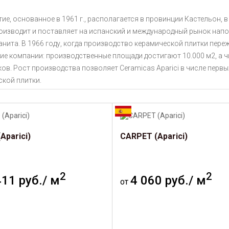
ие, основанное в 1961 г., располагается в провинции Кастельон, 
роизводит и поставляет на испанский и международный рынок нап
нита. В 1966 году, когда производство керамической плитки пере
е компании: производственные площади достигают 10.000 м2, а ч
ов. Рост производства позволяет Ceramicas Aparici в числе перв
ской плитки.
Aparici)
CARPET (Aparici)
2
2
411 руб./ м
4 060 руб./ м
от