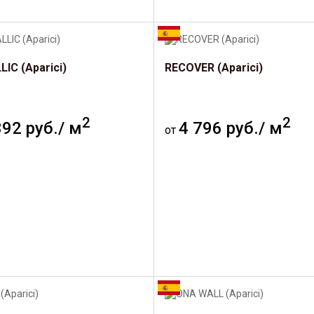
IC (Aparici)
RECOVER (Aparici)
2
2
392 руб./ м
4 796 руб./ м
от