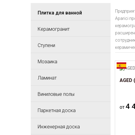
Предприят
Плитка для ванной
Aparici п
керамогра
Керамогранит
расширени
сотрудник
Ступени
керамиче
Мозаика
Ламинат
AGED (
Виниловые полы
4 
от
Паркетная доска
Инженерная доска