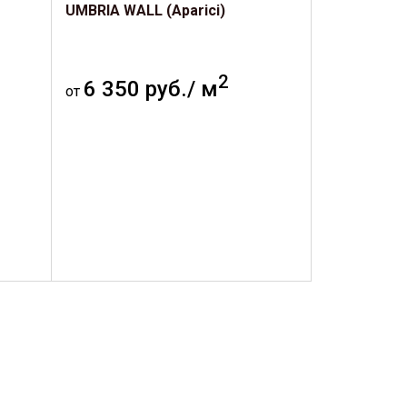
UMBRIA WALL (Aparici)
2
6 350 руб./ м
от