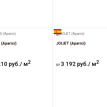
(Aparici)
JOLIET (Aparici)
2
2
210 руб./ м
3 192 руб./ м
от