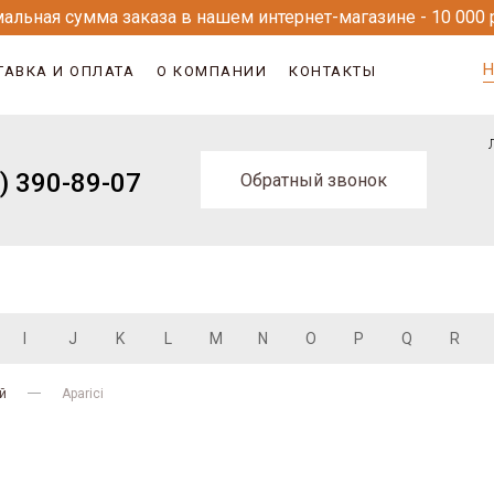
альная сумма заказа в нашем интернет-магазине - 10 000 
Н
ТАВКА И ОПЛАТА
О КОМПАНИИ
КОНТАКТЫ
) 390-89-07
Обратный звонок
I
J
K
L
M
N
O
P
Q
R
й
Aparici