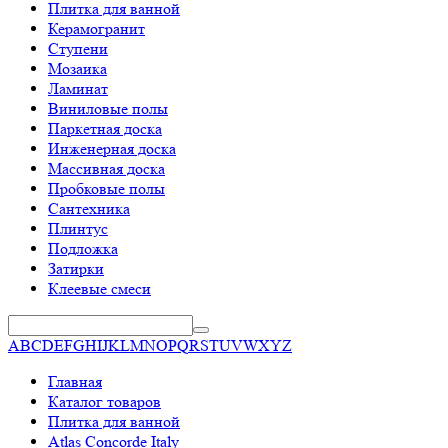
Плитка для ванной
Керамогранит
Ступени
Мозаика
Ламинат
Виниловые полы
Паркетная доска
Инженерная доска
Массивная доска
Пробковые полы
Сантехника
Плинтус
Подложка
Затирки
Клеевые смеси
A
B
C
D
E
F
G
H
I
J
K
L
M
N
O
P
Q
R
S
T
U
V
W
X
Y
Z
Главная
Каталог товаров
Плитка для ванной
Atlas Concorde Italy