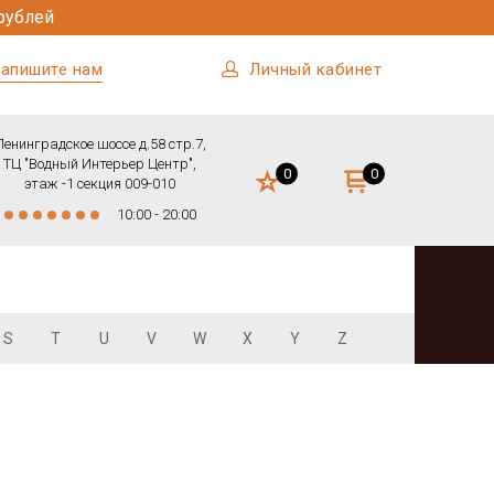
рублей
апишите нам
Личный кабинет
Ленинградское шоссе д.58 стр.7,
ТЦ "Водный Интерьер Центр",
0
0
этаж -1 секция 009-010
10:00 - 20:00
S
T
U
V
W
X
Y
Z