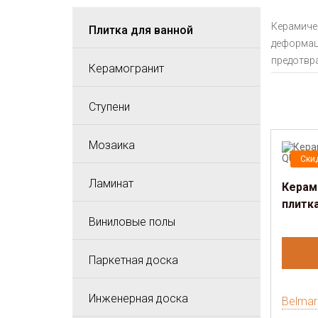
Керамичес
Плитка для ванной
деформаци
предотвра
Керамогранит
Ступени
Мозаика
Ски
Ламинат
Керам
плитк
Виниловые полы
Паркетная доска
Инженерная доска
Belmar