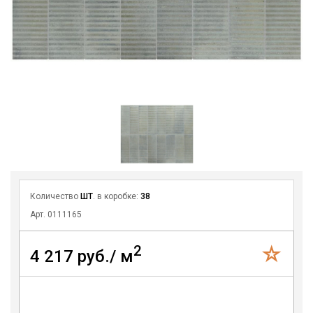
Количество
ШТ
. в коробке:
38
Арт. 0111165
2
4 217 руб./ м