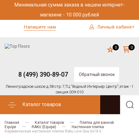
Минимальная сумма заказа в нашем интернет-
магазине - 10 000 рублей
Напишите нам
Личный кабинет
0
0
8 (499) 390-89-07
Обратный звонок
Ленинградское шоссе д.58 стр.7,
ТЦ "Водный Интерьер Центр",
этаж -1
секция 009-010
Каталог товаров
Главная
Каталог товаров
Плитка для ванной
Equipe
RAKU (Equipe)
Настенная плитка
Керамическая настенная плитка Raku Line Sea 6x18.6