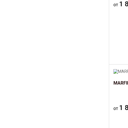
1 
от
MARFI
1 
от