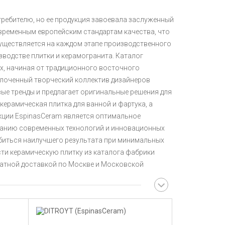
требителю, но ее продукция завоевала заслуженный
овременным европейским стандартам качества, что
уществляется на каждом этапе производственного
зводстве плитки и керамогранита. Каталог
х, начиная от традиционного восточного
плоченный творческий коллектив дизайнеров
вые тренды и предлагает оригинальные решения для
 керамическая плитка для ванной и фартука, а
укции EspinasCeram является оптимальное
ванию современных технологий и инновационных
биться наилучшего результата при минимальных
ести керамическую плитку из каталога фабрики
латной доставкой по Москве и Московской