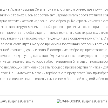
нд из Ирана - EspinasCeram пока мало знаком отечественному по
многих странах. Весь ассортимент EspinasCeram соответствует с
дено сертификатами надлежащего образца. Контроль качества ос
 что гарантирует минимальный процент трещин и сколов при прои
ram включает в себя отделочные материалы в самых разных стиля
ния, заканчивая последними тенденциями в современном стиле. С
spinasCeram идет в ногу со временем, постоянно отслеживает но
анной комнаты, кухни и пола. В ассортименте бренда представлена
амогранит для укладки на пол. Одним из явных преимуществ прод
ние цена-качество, которое обеспечивается благодаря использо
 позволяющих оптимизировать процесс производства плитки и до
атах. Наш интернет-магазин topfloors.org предлагает Вам приобр
eram по самым привлекательным ценам с большой скидкой и бесп