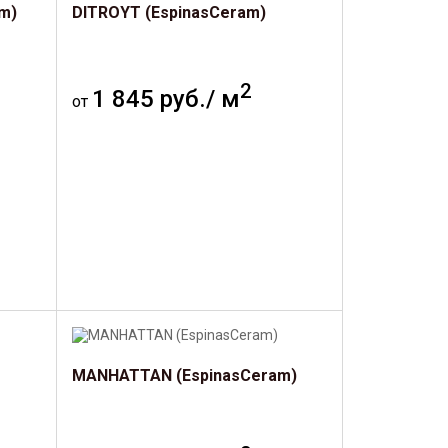
m)
DITROYT (EspinasCeram)
2
1 845 руб./ м
от
MANHATTAN (EspinasCeram)