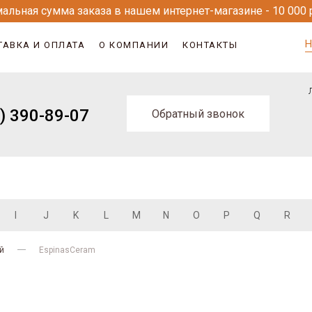
альная сумма заказа в нашем интернет-магазине - 10 000 
Н
ТАВКА И ОПЛАТА
О КОМПАНИИ
КОНТАКТЫ
) 390-89-07
Обратный звонок
I
J
K
L
M
N
O
P
Q
R
й
EspinasCeram