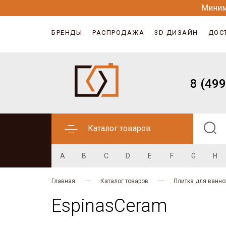
Миним
БРЕНДЫ
РАСПРОДАЖА
3D ДИЗАЙН
ДОС
8 (499
Каталог товаров
A
B
C
D
E
F
G
H
Главная
Каталог товаров
Плитка для ванно
EspinasCeram