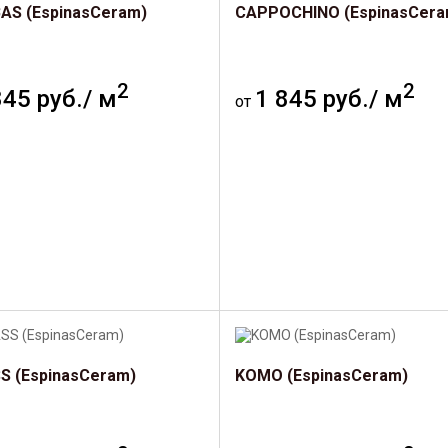
AS (EspinasCeram)
CAPPOCHINO (EspinasCera
2
2
845 руб./ м
1 845 руб./ м
от
S (EspinasCeram)
KOMO (EspinasCeram)