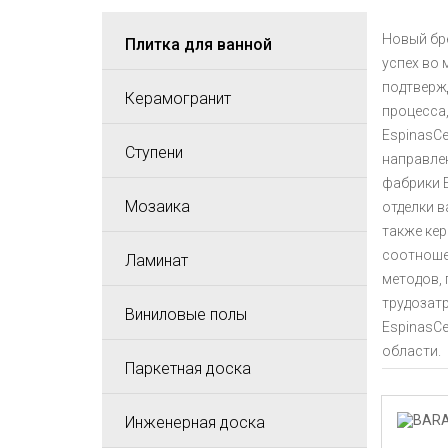
Новый бре
Плитка для ванной
успех во 
подтверж
Керамогранит
процесса,
EspinasCe
Ступени
направле
фабрики E
Мозаика
отделки в
также кер
соотноше
Ламинат
методов,
трудозатр
Виниловые полы
EspinasC
области.
Паркетная доска
Инженерная доска