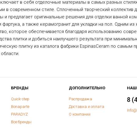
включает в себя отделочные материалы в самых разных стилях
ми в современном стиле. Сплоченный творческий коллектив д
 и предлагает оригинальные решения для отделки ванной комн
 фартука, а также керамогранит для укладки на пол. Одним и
тво, которое обеспечивается благодаря использованию совре
тва плитки и добиться наилучшего результата при минимальн
мическую плитку из каталога фабрики EspinasCeram по самым 
 области.
БРЕНДЫ
ДОПОЛНИТЕЛЬНО
НАШ
8 (
Quick-step
Распродажа
Bonaparte
Доставка и оплата
Info@
PARADYZ
О компании
Все бренды