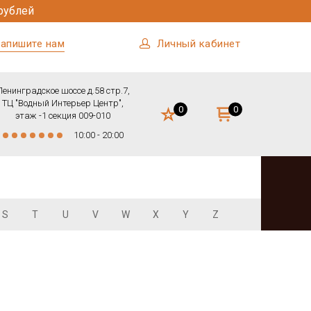
рублей
апишите нам
Личный кабинет
Ленинградское шоссе д.58 стр.7,
ТЦ "Водный Интерьер Центр",
0
0
этаж -1 секция 009-010
10:00 - 20:00
S
T
U
V
W
X
Y
Z