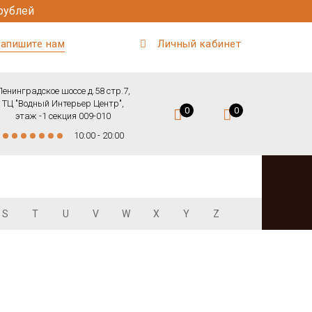
рублей
апишите нам
Личный кабинет
Ленинградское шоссе д.58 стр.7,
ТЦ "Водный Интерьер Центр",
0
0
этаж -1 секция 009-010
10:00 - 20:00
S
T
U
V
W
X
Y
Z