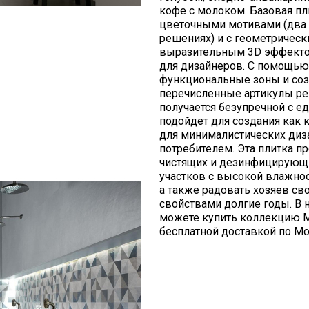
кофе с молоком. Базовая пл
цветочными мотивами (два в
решениях) и с геометрическ
выразительным 3D эффектом
для дизайнеров. С помощь
функциональные зоны и соз
перечисленные артикулы ре
получается безупречной с 
подойдет для создания как к
для минималистических диз
потребителем. Эта плитка пр
чистящих и дезинфицирующих
участков с высокой влажнос
а также радовать хозяев с
свойствами долгие годы. В 
можете купить коллекцию M
бесплатной доставкой по Мо