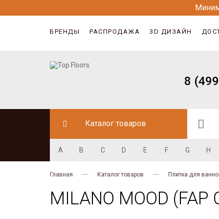
Миним
БРЕНДЫ
РАСПРОДАЖА
3D ДИЗАЙН
ДОС
8 (499
Каталог товаров
A
B
C
D
E
F
G
H
Главная
Каталог товаров
Плитка для ванно
MILANO MOOD (FAP C