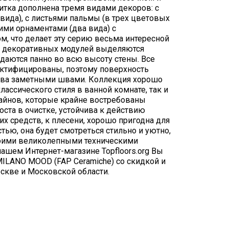
итка дополнена тремя видами декоров: с
ида), с листьями пальмы (в трех цветовых
ими орнаментами (два вида) с
, что делает эту серию весьма интересной
ю декоративных модулей выделяются
даются панно во всю высоту стены. Все
ктифицированы, поэтому поверхность
едва заметными швами. Коллекция хорошо
лассического стиля в ванной комнате, так и
айнов, которые крайне востребованы
оста в очистке, устойчива к действию
 средств, к плесени, хорошо пригодна для
тью, она будет смотреться стильно и уютно,
воими великолепными техническими
нашем Интернет-магазине Topfloors.org Вы
ILANO MOOD (FAP Ceramiche) со скидкой и
скве и Московской области.