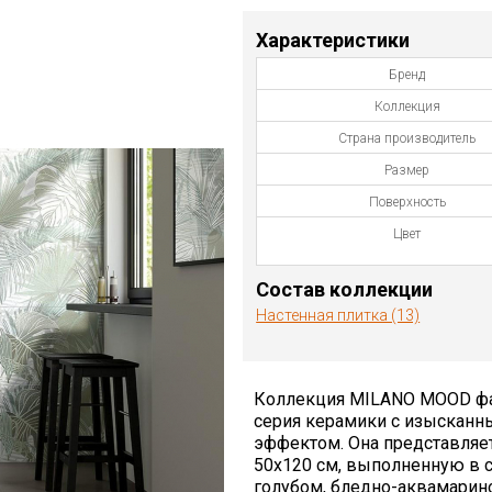
Характеристики
Бренд
Коллекция
Страна производитель
Размер
Поверхность
Цвет
Состав коллекции
Настенная плитка (13)
Коллекция MILANO MOOD фабр
серия керамики с изыскан
эффектом. Она представляет
50х120 см, выполненную в с
голубом, бледно-аквамарин