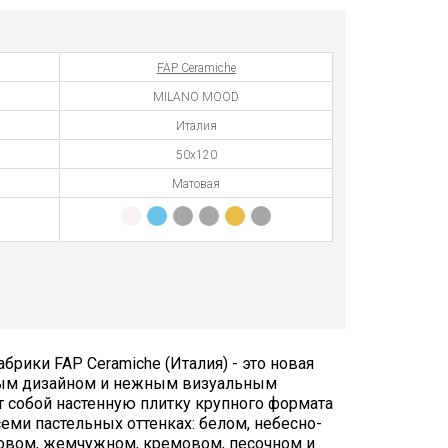
FAP Ceramiche
MILANO MOOD
Италия
50х120
Матовая
ики FAP Ceramiche (Италия) - это новая
ным дизайном и нежным визуальным
 собой настенную плитку крупного формата
еми пастельных оттенках: белом, небесно-
овом, жемчужном, кремовом, песочном и