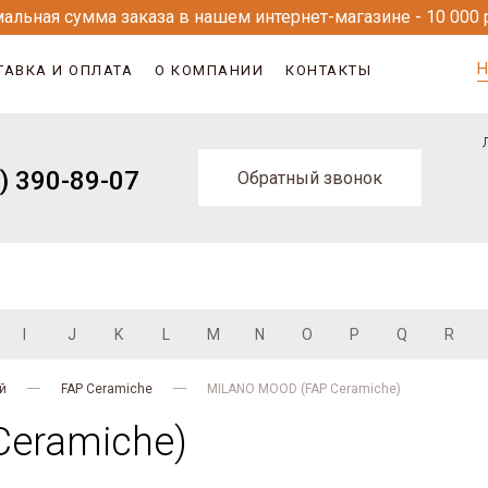
альная сумма заказа в нашем интернет-магазине - 10 000 
Н
ТАВКА И ОПЛАТА
О КОМПАНИИ
КОНТАКТЫ
) 390-89-07
Обратный звонок
I
J
K
L
M
N
O
P
Q
R
й
FAP Ceramiche
MILANO MOOD (FAP Ceramiche)
eramiche)