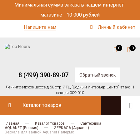
Минимальная сумма заказа в нашем интернет-
магазине - 10 000 рублей
Напишите нам
Личный кабинет
0
0
8 (499) 390-89-07
Обратный звонок
Ленинградское шоссе д.58 стр.7,
ТЦ "Водный Интерьер Центр",
этаж -1
секция 009-010
Каталог товаров
Главная
Каталог товаров
Сантехника
AQUANET (Россия)
ЗЕРКАЛА (Aquanet)
Зеркала для ванной Aquanet Палермо