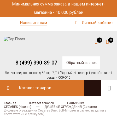
Минимальная сумма заказа в нашем интернет-
магазине - 10 000 рублей
Напишите нам
Личный кабинет
0
0
8 (499) 390-89-07
Обратный звонок
Ленинградское шоссе д.58 стр.7,
ТЦ "Водный Интерьер Центр",
этаж -1
секция 009-010
Каталог товаров
Главная
Каталог товаров
Сантехника
CEZARES (Италия)
ДУШЕВЫЕ ОГРАЖДЕНИЯ (Cezares)
Душевые ограждения Cezares Duet Soft-M (цвет и размер изделия в
соответствии с артикулом)