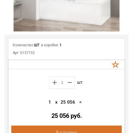
Количество
ШТ
. в коробке:
1
Арт. 0137732
шт.
1
x
25 056
=
25 056 руб.
В корзину