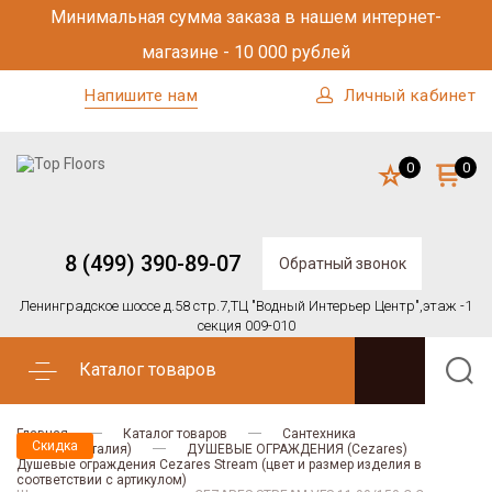
Минимальная сумма заказа в нашем интернет-
магазине - 10 000 рублей
Напишите нам
Личный кабинет
0
0
8 (499) 390-89-07
Обратный звонок
Ленинградское шоссе д.58 стр.7,
ТЦ "Водный Интерьер Центр",
этаж -1
секция 009-010
Каталог товаров
Главная
Каталог товаров
Сантехника
Скидка
CEZARES (Италия)
ДУШЕВЫЕ ОГРАЖДЕНИЯ (Cezares)
Душевые ограждения Cezares Stream (цвет и размер изделия в
соответствии с артикулом)