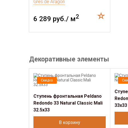
Gres de Aragon
2
6 289 руб./ м
Декоративные элементы
Скидка
Ски
Ступе
Ступень фронтальная Peldano
Redond
Redondo 33 Natural Classic Mali
33x33
32.5x33
В корзину