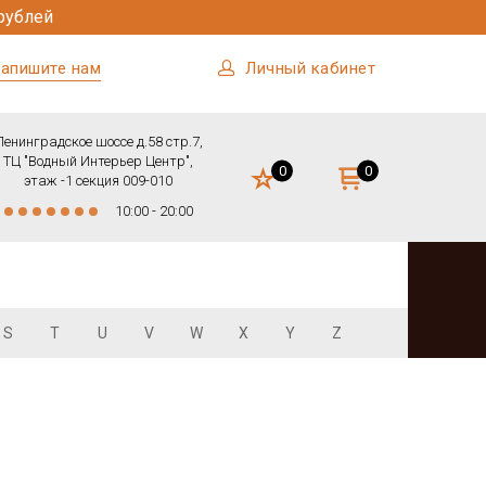
рублей
апишите нам
Личный кабинет
Ленинградское шоссе д.58 стр.7,
ТЦ "Водный Интерьер Центр",
0
0
этаж -1 секция 009-010
10:00 - 20:00
S
T
U
V
W
X
Y
Z