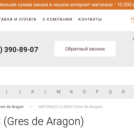
альная сумма заказа в нашем интернет-магазине - 10 000 
Н
ТАВКА И ОПЛАТА
О КОМПАНИИ
КОНТАКТЫ
) 390-89-07
Обратный звонок
I
J
K
L
M
N
O
P
Q
R
res de Aragon
NATURALES CLASSIC (Gres de Aragon)
(Gres de Aragon)