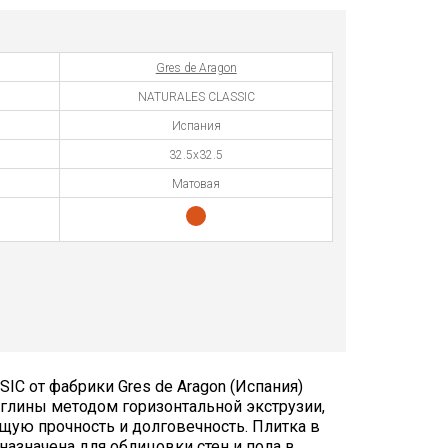
Gres de Aragon
NATURALES CLASSIC
Испания
32.5х32.5
Матовая
C от фабрики Gres de Aragon (Испания)
 глины методом горизонтальной экструзии,
ющую прочность и долговечность. Плитка в
назначена для облицовки стен и пола в