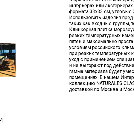
интерьерах или экстерьера
формата 33х33 см, угловые 
Использовать изделия пред
таких как входные группы, 
Клинкерная плитка морозоус
резких температурных измен
пятен и максимально проста
условиям российского клима
при резких температурных к
уход с применением специа
и не выгорают под действи
гамма материала будет уме
помещениях. В нашем Интерн
коллекцию NATURALES CLASSI
доставкой по Москве и Моск
и