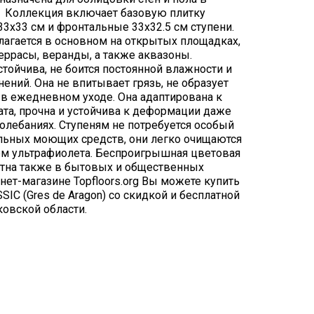
х. Коллекция включает базовую плитку
33х33 см и фронтальные 33х32.5 см ступени.
лагается в основном на открытых площадках,
террасы, веранды, а также аквазоны.
тойчива, не боится постоянной влажности и
ений. Она не впитывает грязь, не образует
 в ежедневном уходе. Она адаптирована к
та, прочна и устойчива к деформации даже
олебаниях. Ступеням не потребуется особый
льных моющих средств, они легко очищаются
ем ультрафиолета. Беспроигрышная цветовая
стна также в бытовых и общественных
ет-магазине Topfloors.org Вы можете купить
C (Gres de Aragon) со скидкой и бесплатной
овской области.