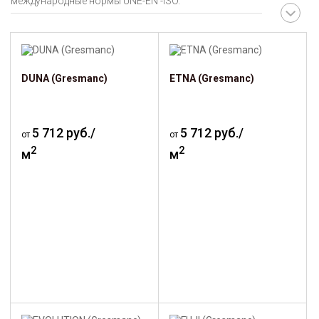
международные нормы UNE-EN -ISO.
DUNA (Gresmanc)
ETNA (Gresmanc)
5 712 руб./
5 712 руб./
от
от
2
2
м
м