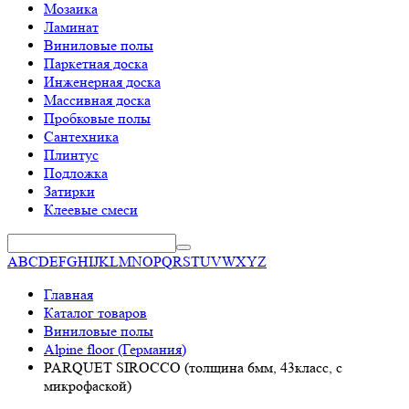
Мозаика
Ламинат
Виниловые полы
Паркетная доска
Инженерная доска
Массивная доска
Пробковые полы
Сантехника
Плинтус
Подложка
Затирки
Клеевые смеси
A
B
C
D
E
F
G
H
I
J
K
L
M
N
O
P
Q
R
S
T
U
V
W
X
Y
Z
Главная
Каталог товаров
Виниловые полы
Alpine floor (Германия)
PARQUET SIROCCO (толщина 6мм, 43класс, с
микрофаской)