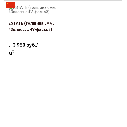
ESTATE (толщина 6мм,
43класс, с 4V-фаской)
3 950 руб./
от
2
м