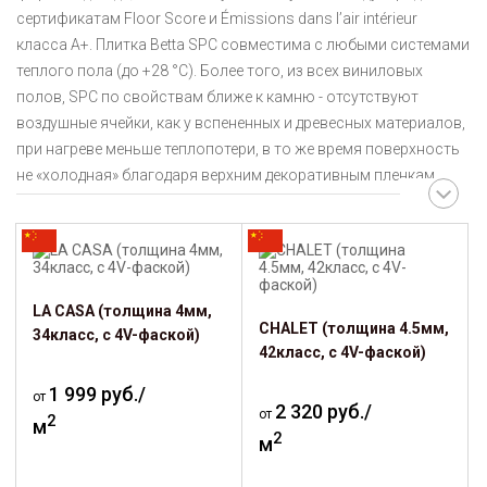
сертификатам Floor Score и Émissions dans l’air intérieur
класса A+. Плитка Betta SPC совместима с любыми системами
теплого пола (до +28 °C). Более того, из всех виниловых
полов, SPC по свойствам ближе к камню - отсутствуют
воздушные ячейки, как у вспененных и древесных материалов,
при нагреве меньше теплопотери, в то же время поверхность
не «холодная» благодаря верхним декоративным пленкам.
LA CASA (толщина 4мм,
CHALET (толщина 4.5мм,
34класс, с 4V-фаской)
42класс, с 4V-фаской)
1 999 руб./
от
2 320 руб./
от
2
м
2
м