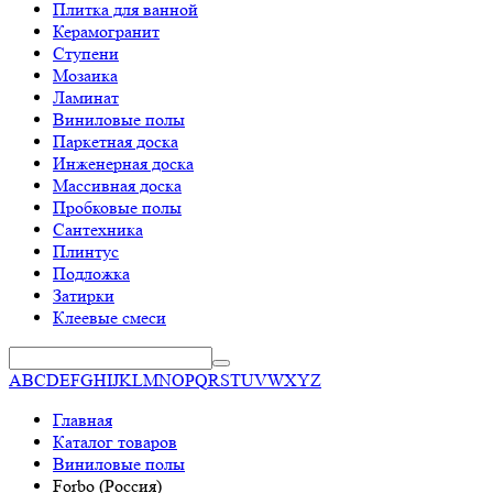
Плитка для ванной
Керамогранит
Ступени
Мозаика
Ламинат
Виниловые полы
Паркетная доска
Инженерная доска
Массивная доска
Пробковые полы
Сантехника
Плинтус
Подложка
Затирки
Клеевые смеси
A
B
C
D
E
F
G
H
I
J
K
L
M
N
O
P
Q
R
S
T
U
V
W
X
Y
Z
Главная
Каталог товаров
Виниловые полы
Forbo (Россия)