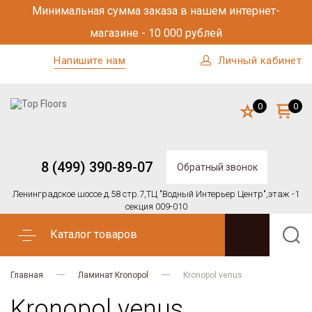
Минимальная сумма заказа в нашем интернет-
магазине - 10 000 рублей
Напишите нам
Личный кабинет
0
0
8 (499) 390-89-07
Обратный звонок
Ленинградское шоссе д.58 стр.7,
ТЦ "Водный Интерьер Центр",
этаж -1
секция 009-010
Каталог товаров
Главная
Ламинат Kronopol
Kronopol venus
Kronopol venus