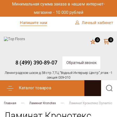
Минимальная сумма заказа в нашем интернет-
магазине - 10 000 рублей
Напишите нам
Личный кабинет
0
0
8 (499) 390-89-07
Обратный звонок
Ленинградское шоссе д.58 стр.7,
ТЦ "Водный Интерьер Центр",
этаж -1
секция 009-010
Каталог товаров
Главная
Ламинат Kronotex
Ламинат Кронотекс Dynamic
Ламинат Кронотекс