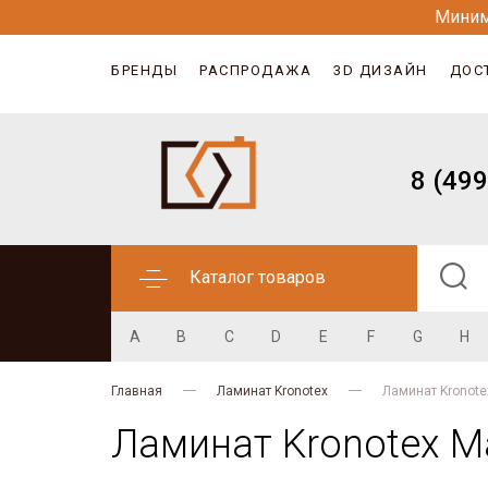
Миним
БРЕНДЫ
РАСПРОДАЖА
3D ДИЗАЙН
ДОС
8 (499
Каталог товаров
A
B
C
D
E
F
G
H
Главная
Ламинат Kronotex
Ламинат Kronote
Ламинат Kronotex M