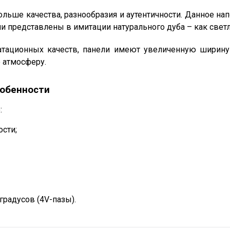
ольше качества, разнообразия и аутентичности. Данное н
 представлены в имитации натурального дуба – как светлы
уатационных качеств, панели имеют увеличенную ширину
 атмосферу.
собенности
:
ости;
градусов (4V-пазы).