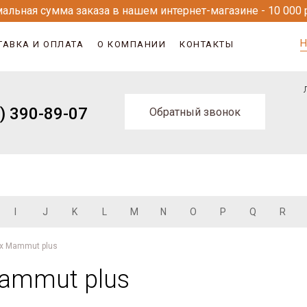
альная сумма заказа в нашем интернет-магазине - 10 000 
Н
ТАВКА И ОПЛАТА
О КОМПАНИИ
КОНТАКТЫ
) 390-89-07
Обратный звонок
I
J
K
L
M
N
O
P
Q
R
x Mammut plus
ammut plus