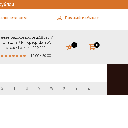
рублей
апишите нам
Личный кабинет
Ленинградское шоссе д.58 стр.7,
ТЦ "Водный Интерьер Центр",
0
0
этаж -1 секция 009-010
10:00 - 20:00
S
T
U
V
W
X
Y
Z