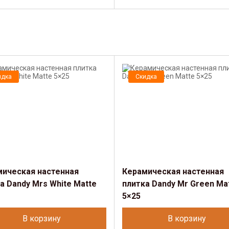
идка
Скидка
мическая настенная
Керамическая настенная
а Dandy Mrs White Matte
плитка Dandy Mr Green Ma
5×25
В корзину
В корзину