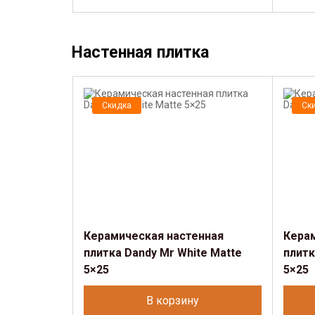
Настенная плитка
Скидка
Ск
Керамическая настенная
Кера
плитка Dandy Mr White Matte
плитк
5×25
5×25
В корзину