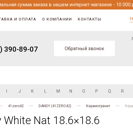
альная сумма заказа в нашем интернет-магазине - 10 000 
Н
ТАВКА И ОПЛАТА
О КОМПАНИИ
КОНТАКТЫ
) 390-89-07
Обратный звонок
I
J
K
L
M
N
O
P
Q
R
41zero42
DANDY (41ZERO42)
Керамогранит
Кера
White Nat 18.6×18.6