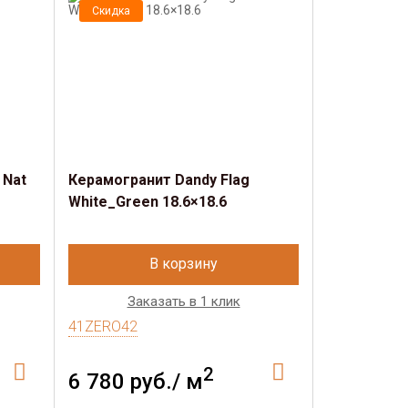
Скидка
Скидка
 Nat
Керамогранит Dandy Flag
Керамогран
White_Green 18.6×18.6
Green_Blac
В корзину
Заказать в 1 клик
Зак
41ZERO42
41ZERO42
2
6 780 руб./ м
6 780 р