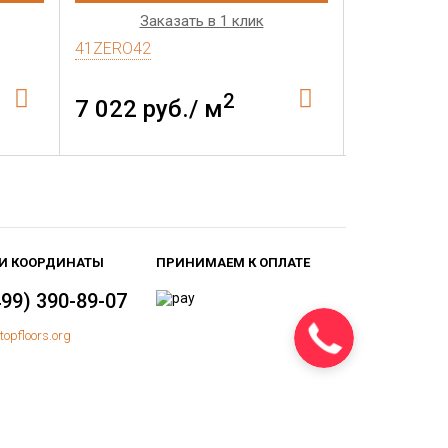
Заказать в 1 клик
Зак
41ZERO42
41ZERO42
2
7 022 руб./ м
7 022 р
И КООРДИНАТЫ
ПРИНИМАЕМ К ОПЛАТЕ
499) 390-89-07
topfloors.org