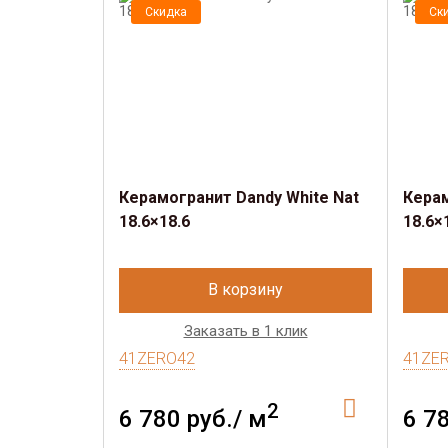
Скидка
Ск
Керамогранит Dandy White Nat
Керам
18.6×18.6
18.6×
В корзину
Заказать в 1 клик
41ZERO42
41ZE
2
6 780 руб./ м
6 7