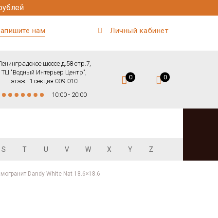
рублей
апишите нам
Личный кабинет
Ленинградское шоссе д.58 стр.7,
ТЦ "Водный Интерьер Центр",
0
0
этаж -1 секция 009-010
10:00 - 20:00
S
T
U
V
W
X
Y
Z
могранит Dandy White Nat 18.6×18.6