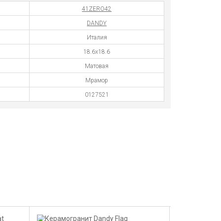
41ZERO42
DANDY
Италия
18.6x18.6
Матовая
Мрамор
0127521