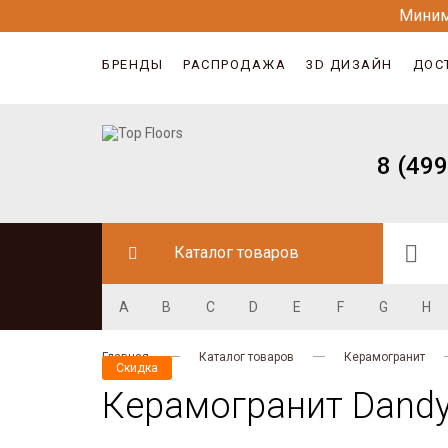
Миним
БРЕНДЫ
РАСПРОДАЖА
3D ДИЗАЙН
ДОС
8 (499
Каталог товаров
A
B
C
D
E
F
G
H
Главная
Каталог товаров
Керамогранит
Скидка
Керамогранит Dandy 