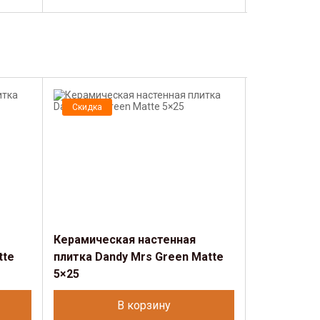
Скидка
Скидка
Керамическая настенная
Керамичес
tte
плитка Dandy Mrs Green Matte
плитка Dan
5×25
5×25
В корзину