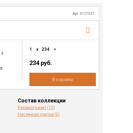
Арт. 0127521
1
x
234
=
2
м
234 руб.
т.
В корзину
Состав коллекции
Керамогранит (10)
Настенная плитка (6)