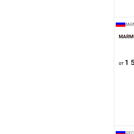
MARMU
1 
от