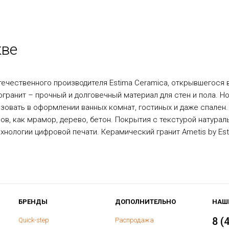
кве
отечественного производителя Estima Ceramica, открывшегося 
огранит – прочный и долговечный материал для стен и пола. Н
овать в оформлении ванных комнат, гостиных и даже спален.
ов, как мрамор, дерево, бетон. Покрытия с текстурой натура
хнологии цифровой печати. Керамический гранит Ametis by Es
БРЕНДЫ
ДОПОЛНИТЕЛЬНО
НАШ
8 (
Quick-step
Распродажа