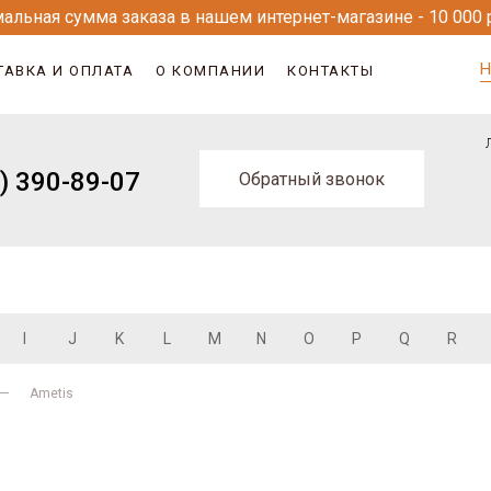
альная сумма заказа в нашем интернет-магазине - 10 000 
Н
ТАВКА И ОПЛАТА
О КОМПАНИИ
КОНТАКТЫ
) 390-89-07
Обратный звонок
I
J
K
L
M
N
O
P
Q
R
Ametis