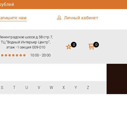
рублей
апишите нам
Личный кабинет
Ленинградское шоссе д.58 стр.7,
ТЦ "Водный Интерьер Центр",
0
0
этаж -1 секция 009-010
10:00 - 20:00
S
T
U
V
W
X
Y
Z