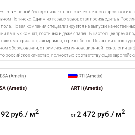
 Estima – новый бренд от известного отечественного производител
вном Ногинске. Одним из первых завод стал производить в Росси
и пола. Новая компания специализируется на выпуске качественн
ии ванных комнат, гостиных и даже спален. В настоящее время по
таких материалов, как мрамор, дерево, бетон. Покрытия с тексту
ном оборудовании, с применением инновационной технологии цифр
 это российское качество, полностью соответствующее европейск
SA (Ametis)
ARTI (Ametis)
2
2
192 руб./ м
2 472 руб./ м
от