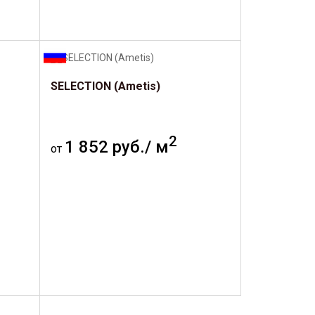
SELECTION (Ametis)
2
1 852 руб./ м
от