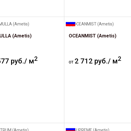
LLA (Ametis)
OCEANMIST (Ametis)
2
2
577 руб./ м
2 712 руб./ м
от