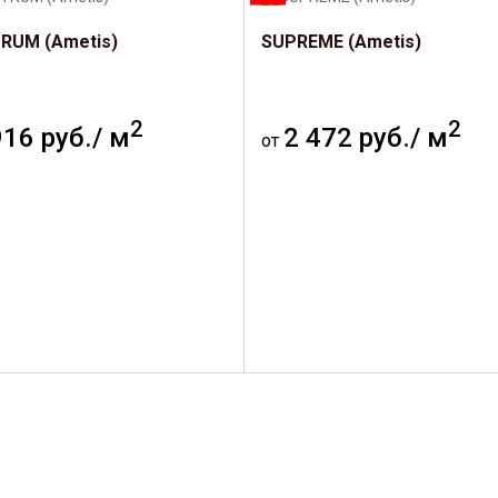
RUM (Ametis)
SUPREME (Ametis)
2
2
916 руб./ м
2 472 руб./ м
от