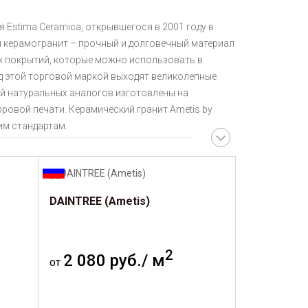
я Estima Ceramica, открывшегося в 2001 году в
и керамогранит – прочный и долговечный материал
ых покрытий, которые можно использовать в
д этой торговой маркой выходят великолепные
рой натуральных аналогов изготовлены на
овой печати. Керамический гранит Ametis by
им стандартам.
DAINTREE (Ametis)
2
2 080 руб./ м
от