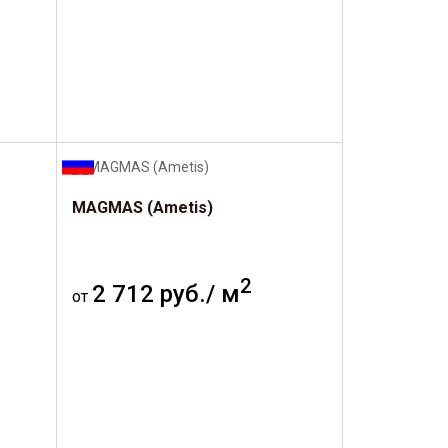
MAGMAS (Ametis)
2
2 712 руб./ м
от