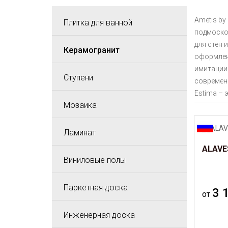
Ametis by
Плитка для ванной
подмоско
для стен 
Керамогранит
оформлен
имитации 
Ступени
современ
Estima –
Мозаика
Ламинат
ALAVE
Виниловые полы
Паркетная доска
3 
от
Инженерная доска