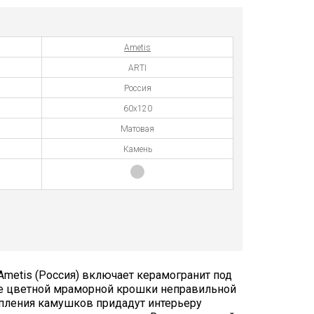
Ametis
ARTI
Россия
60x120
Матовая
Камень
Ametis (Россия) включает керамогранит под
ве цветной мраморной крошки неправильной
пления камушков придадут интерьеру