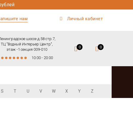
рублей
апишите нам
Личный кабинет
Ленинградское шоссе д.58 стр.7,
ТЦ "Водный Интерьер Центр",
0
0
этаж -1 секция 009-010
10:00 - 20:00
S
T
U
V
W
X
Y
Z