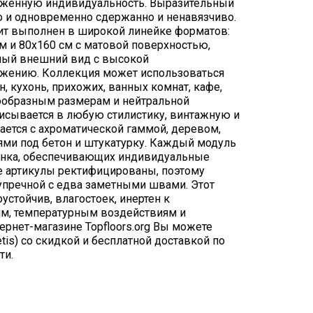
аженную индивидуальность. Выразительный
о и одновременно сдержанно и ненавязчиво.
т выполнен в широкой линейке форматов:
см и 80х160 см с матовой поверхностью,
ьный внешний вид с высокой
ьжению. Коллекция может использоваться
н, кухонь, прихожих, ванных комнат, кафе,
нообразным размерам и нейтральной
писывается в любую стилистику, винтажную и
ается с ахроматической гаммой, деревом,
ями под бетон и штукатурку. Каждый модуль
унка, обеспечивающих индивидуальные
се артикулы ректифицированы, поэтому
упречной с едва заметными швами. Этот
устойчив, влагостоек, инертен к
м, температурным воздействиям и
ернет-магазине Topfloors.org Вы можете
tis) со скидкой и бесплатной доставкой по
ти.