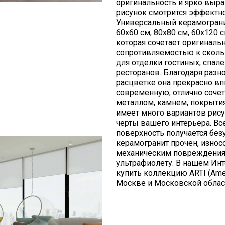
оригинальность и ярко выр
рисунок смотрится эффектн
Универсальный керамограни
60х60 см, 80х80 см, 60х120 
которая сочетает оригинал
сопротивляемостью к скол
для отделки гостиных, спале
ресторанов. Благодаря раз
расцветке она прекрасно в
современную, отлично сочет
металлом, камнем, покрыти
имеет много вариантов рис
черты вашего интерьера. В
поверхность получается без
керамогранит прочен, износо
механическим повреждения
ультрафиолету. В нашем Инт
купить коллекцию ARTI (Ame
Москве и Московской облас