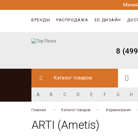
Миним
БРЕНДЫ
РАСПРОДАЖА
3D ДИЗАЙН
ДОС
8 (499
Каталог товаров
A
B
C
D
E
F
G
H
Главная
Каталог товаров
Керамогранит
ARTI (Ametis)