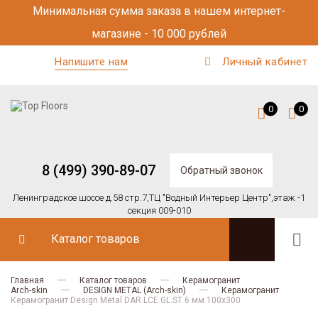
Минимальная сумма заказа в нашем интернет-
магазине - 10 000 рублей
Напишите нам
Личный кабинет
0
0
8 (499) 390-89-07
Обратный звонок
Ленинградское шоссе д.58 стр.7,
ТЦ "Водный Интерьер Центр",
этаж -1
секция 009-010
Каталог товаров
Главная
Каталог товаров
Керамогранит
Arch-skin
DESIGN METAL (Arch-skin)
Керамогранит
Керамогранит Design Metal DAR.LCE.GL.ST 6 мм 100х300