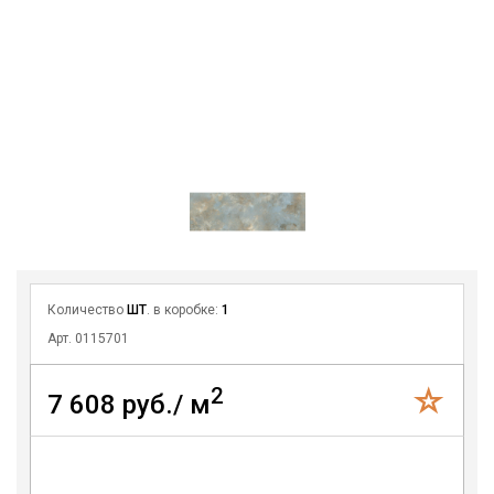
Количество
ШТ
. в коробке:
1
Арт. 0115701
2
7 608 руб./ м