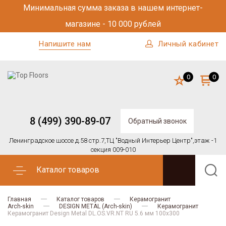
Минимальная сумма заказа в нашем интернет-
магазине - 10 000 рублей
Напишите нам
Личный кабинет
0
0
8 (499) 390-89-07
Обратный звонок
Ленинградское шоссе д.58 стр.7,
ТЦ "Водный Интерьер Центр",
этаж -1
секция 009-010
Каталог товаров
Главная
Каталог товаров
Керамогранит
Arch-skin
DESIGN METAL (Arch-skin)
Керамогранит
Керамогранит Design Metal DL.OS.VR.NT RU 5.6 мм 100х300