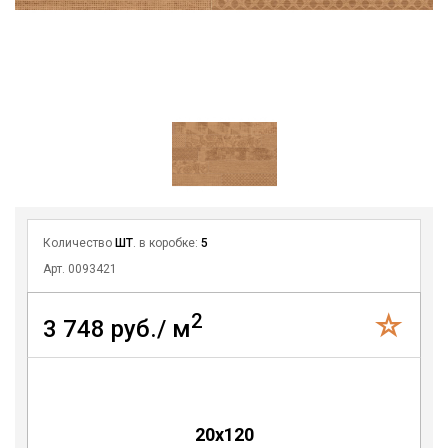
Количество
ШТ
. в коробке:
5
Арт. 0093421
2
3 748 руб./ м
20x120