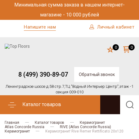
Минимальная сумма заказа в нашем интернет-
магазине - 10 000 рублей
Напишите нам
Личный кабинет
0
0
8 (499) 390-89-07
Обратный звонок
Ленинградское шоссе д.58 стр.7,
ТЦ "Водный Интерьер Центр",
этаж -1
секция 009-010
Каталог товаров
Главная
Каталог товаров
Керамогранит
Atlas Concorde Russia
RIVE (Atlas Concorde Russia)
Керамогранит
Керамогранит Rive Remer Rettificato 20x120