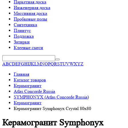
Паркетная доска
Инженерная доска
Массивная доска
Пробковые полы
Сантехника
Плинтус
Подложка
Затирки
Клеевые смеси
A
B
C
D
E
F
G
H
I
J
K
L
M
N
O
P
Q
R
S
T
U
V
W
X
Y
Z
Главная
Каталог товаров
Керамогранит
Atlas Concorde Russia
SYMPHONYX (Atlas Concorde Russia)
Керамогранит
Керамогранит Symphonyx Crystal 80x80
Керамогранит Symphonyx