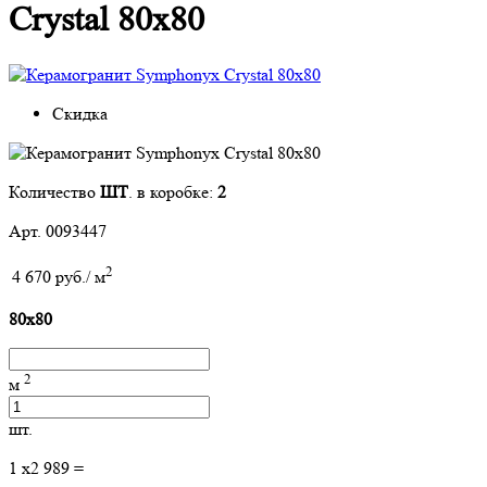
Crystal 80x80
Скидка
Количество
ШТ
. в коробке:
2
Арт. 0093447
2
4 670 руб./ м
80x80
2
м
шт.
1
x
2 989
=