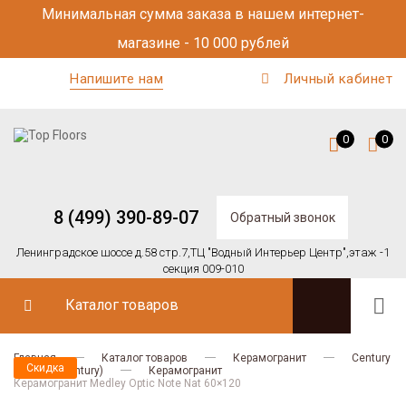
Минимальная сумма заказа в нашем интернет-
магазине - 10 000 рублей
Напишите нам
Личный кабинет
0
0
8 (499) 390-89-07
Обратный звонок
Ленинградское шоссе д.58 стр.7,
ТЦ "Водный Интерьер Центр",
этаж -1
секция 009-010
Каталог товаров
Главная
Каталог товаров
Керамогранит
Century
Скидка
MEDLEY (Century)
Керамогранит
Керамогранит Medley Optic Note Nat 60×120