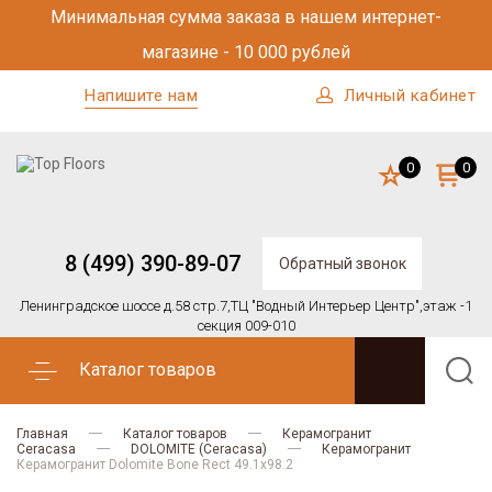
Минимальная сумма заказа в нашем интернет-
магазине - 10 000 рублей
Напишите нам
Личный кабинет
0
0
8 (499) 390-89-07
Обратный звонок
Ленинградское шоссе д.58 стр.7,
ТЦ "Водный Интерьер Центр",
этаж -1
секция 009-010
Каталог товаров
Главная
Каталог товаров
Керамогранит
Ceracasa
DOLOMITE (Ceracasa)
Керамогранит
Керамогранит Dolomite Bone Rect 49.1х98.2