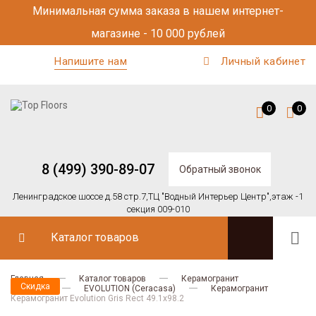
Минимальная сумма заказа в нашем интернет-
магазине - 10 000 рублей
Напишите нам
Личный кабинет
0
0
8 (499) 390-89-07
Обратный звонок
Ленинградское шоссе д.58 стр.7,
ТЦ "Водный Интерьер Центр",
этаж -1
секция 009-010
Каталог товаров
Главная
Каталог товаров
Керамогранит
Скидка
Ceracasa
EVOLUTION (Ceracasa)
Керамогранит
Керамогранит Evolution Gris Rect 49.1х98.2