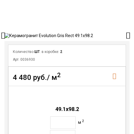
Количество
ШТ
. в коробке:
2
Арт. 0036930
2
4 480 руб./ м
49.1x98.2
2
м